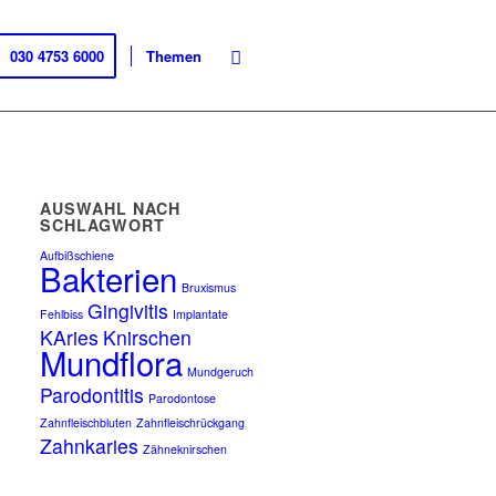
030 4753 6000
Themen
AUSWAHL NACH
SCHLAGWORT
Aufbißschiene
Bakterien
Bruxismus
Gingivitis
Fehlbiss
Implantate
KAries
Knirschen
Mundflora
Mundgeruch
Parodontitis
Parodontose
Zahnfleischbluten
Zahnfleischrückgang
Zahnkaries
Zähneknirschen