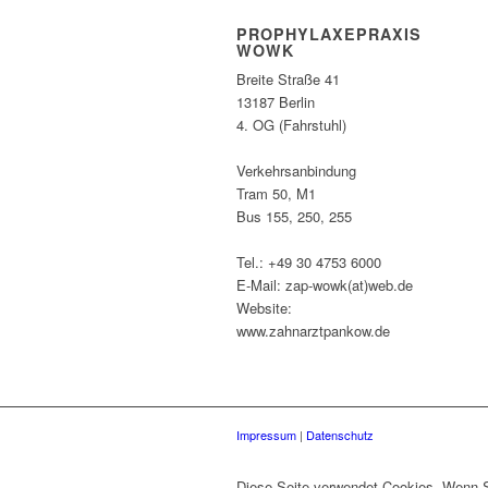
PROPHYLAXEPRAXIS
WOWK
Breite Straße 41
13187 Berlin
4. OG (Fahrstuhl)
Verkehrsanbindung
Tram 50, M1
Bus 155, 250, 255
Tel.: +49 30 4753 6000
E-Mail: zap-wowk(at)web.de
Website:
www.zahnarztpankow.de
Impressum
|
Datenschutz
Diese Seite verwendet Cookies. Wenn Si